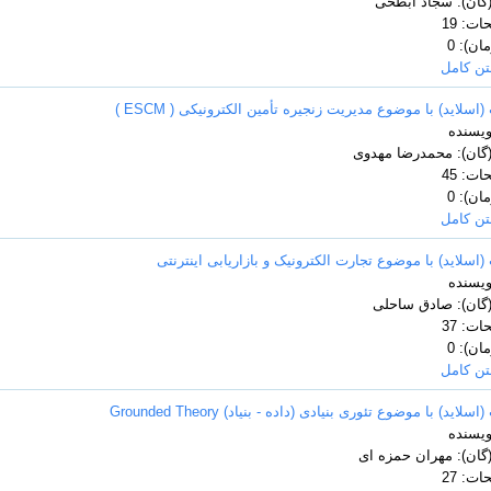
گان): سجاد ابطحی
ت: 19
ن): 0
تن کامل
(اسلاید) با موضوع مدیریت زنجیره تأمین الکترونیکی ( ESCM )
ویسنده
(گان): محمدرضا مهدوی
ت: 45
ن): 0
تن کامل
(اسلاید) با موضوع تجارت الکترونیک و بازاریابی اینترنتی
ویسنده
(گان): صادق ساحلی
ت: 37
ن): 0
تن کامل
سلاید) با موضوع تئوری بنیادی (داده - بنیاد) Grounded Theory
ویسنده
گان): مهران حمزه ای
ت: 27