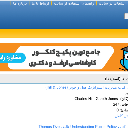
تبلیغات در سایت
راهنمای استفاده از سایت
ارتباط با ما
درباره ما
ت ها (اسلایدها)
تاب مدیریت استراتژیک هیل و جونز (Hill & Jones)
ر
Charles Hill, Ga
ت: 247
ن): 0
تن کامل
Understa تالیف Thomas Dye