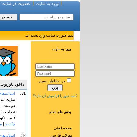
ورود به سایت
عضویت در سایت
شما هنوز به سایت وارد نشده اید.
ورود به سایت
مرا بخاطر بسپار
دانلود پاورپوین
31.
اسلایدهای ک
کلمه عبور را فراموش کرده اید؟
سایت مدی
نویسنده (گان): reth Jones
تعداد صفحا
بخش های اصلی
قیمت (توما
چکیده
|
م
صفحه اصلی
مقالات فارسی
32.
اسلایدهای کتاب nding Public Policy