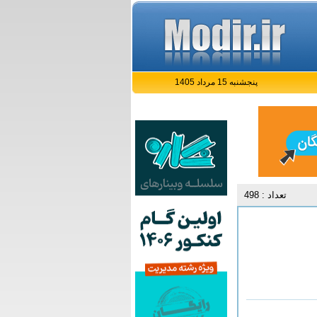
پنجشنبه 15 مرداد 1405
تعداد : 498