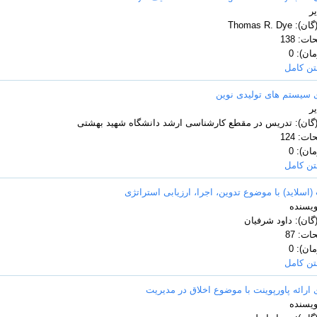
ر
Thomas R. D
ت: 138
ن): 0
تن کامل
 سیستم های تولیدی نوین
ر
(گان): تدریس در مقطع کارشناسی ارشد دانشگاه شهید بهشتی
ت: 124
ن): 0
تن کامل
 (اسلاید) با موضوع تدوین، اجرا، ارزیابی استراتژی
ویسنده
گان): داود شرفیان
ت: 87
ن): 0
تن کامل
 ارائه پاورپوینت با موضوع اخلاق در مدیریت
ویسنده