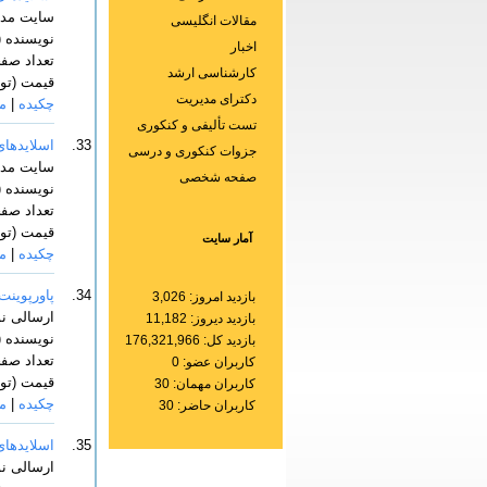
سایت مدی
مقالات انگلیسی
نویسنده (گان): ye
اخبار
تعداد صفحا
کارشناسی ارشد
قیمت (توما
دکترای مدیریت
چکیده
|
م
تست تألیفی و کنکوری
33.
اسلایدهای
جزوات کنکوری و درسی
سایت مدی
صفحه شخصی
نویسنده 
تعداد صفحا
قیمت (توما
آمار سایت
چکیده
|
م
34.
پاورپوینت
بازدید امروز: 3,026
ارسالی ن
بازدید دیروز: 11,182
نویسنده (
بازدید کل: 176,321,966
تعداد صفحا
کاربران عضو: 0
قیمت (توما
کاربران مهمان: 30
چکیده
|
م
کاربران حاضر: 30
35.
اسلایدهای
ارسالی ن