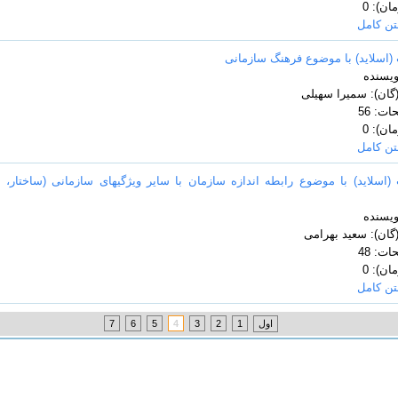
ن): 0
تن کامل
 (اسلاید) با موضوع فرهنگ سازمانی
ویسنده
گان): سمیرا سهیلی
ت: 56
ن): 0
تن کامل
 (اسلاید) با موضوع رابطه اندازه سازمان با سایر ویژگیهای سازمانی (ساختار،
ویسنده
گان): سعید بهرامی
ت: 48
ن): 0
تن کامل
اول
1
2
3
4
5
6
7
.Copyright (©) Modir.ir - All rights reserved