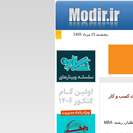
پنجشنبه 15 مرداد 1405
طلبان رشته مدیریت کسب و کار
این فایل شامل 27 اسلاید از مبحث خلاقیت درس «نظریه های سازمان و مدیریت» ویژه داوطلبان رشته MBA