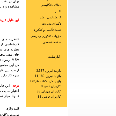
برای دریافت ف
مقالات انگلیسی
مشاهده و دان
اخبار
کارشناسی ارشد
این فایل غیرق
دکترای مدیریت
تست تألیفی و کنکوری
جزوات کنکوری و درسی
«نظریه های 
صفحه شخصی
کارشناسی ارش
نظریه های سا
جای دهد. مجمو
آمار سایت
MBA
آزمون فر
ارشد، این فا
بازدید امروز: 3,387
سرو کار دارد 
بازدید دیروز: 11,182
بازدید کل: 176,322,327
توجه:
کاربران عضو: 0
اختیار سایت م
کاربران مهمان: 88
قانونا مجاز ن
کاربران حاضر: 88
کلید واژه:
نویسنده(گان):