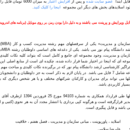
ایل ابتدا
عضو سایت شده
و پس از
افزایش اعتبار
به میزان 6000 تومان ف
لود اسلایدهای بخش های دیگر این مجموعه
اینجا را کلیک کنید
.
ابل ویرایش و پرینت می باشند
و به دلیل دارا بودن رمز، بر روی موبایل (برنامه های اندروید
سازمان و مدیریت» یکی از سرفصلهای مهم رشته مدیریت کسب و کار (
MBA
)
د دانشگاه پیام نور می باشد. یکی از دغدغه های اساسی داوطلبان رشته
MBA
د
زمان و مدیریت، وجود مجموعه ای جامع و کامل است که بتواند کلیه نکات کلیدی 
عه ای که اینجا در اختیار شما قرار داده شده، چکیده ای است از منابع اصلی ای
اگیر کارشناسی ارشد دانشگاه پیام نور که در برگیرنده نکات کلیدی و مباحث مهم 
کل این مجموعه شامل 7 فایل می باشد. در پایان لازم به ذکر است به جز داوطلبان و دانش
یلها می تواند برای مدیران و کارکنان شرکتهای مختلف و یا هر شخص دیگری که ب
بسیار کاربردی باشد.
این فایلها طی قرارداد همکاری به شماره 4103
دیر قرارگرفته است و هرگونه کپی برداری یا انتشار مجدد آن به هر نحوی (کتبی و ا
می باشد و قابل پیگیری است.
اسلاید ، پاورپوینت ، مبانی سازمان و مدیریت ، فصل هفتم ، خلاقیت
علیرضا سلامی